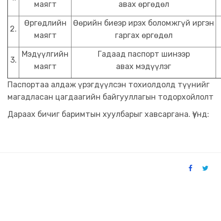
маягт
авах өргөдөл
Өргөдлийн
Өөрийн биеэр ирэх боломжгүй иргэн
2.
маягт
гаргах өргөдөл
Мэдүүлгийн
Гадаад паспорт шинээр
3.
маягт
авах мэдүүлэг
Паспортаа алдаж үрэгдүүлсэн тохиолдолд түүнийг
магадласан цагдаагийн байгууллагын тодорхойлолт
Дараах бичиг баримтын хуулбарыг хавсаргана. Үүнд: