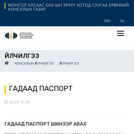
МОНГОЛ УЛСААС ОХУ-ЫН ЭРХҮҮ ХОТОД СУУГАА ЕРӨНХИЙ
КОНСУЛЫН ГАЗАР
mn
ru
ҮЙЛЧИЛГЭЭ
КОНСУЛЫН ҮЙЛЧИЛГЭЭ
ҮЙЛЧИЛГЭЭ
ГАДААД ПАСПОРТ
2024-11-28
ГАДААД ПАСПОРТ ШИНЭЭР АВАХ