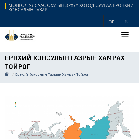
МОНГОЛ УЛСААС ОХУ-ЫН ЭРХҮҮ ХОТОД СУУГАА ЕРӨНХИЙ
КОНСУЛЫН ГАЗАР
mn
ru
ЕРӨНХИЙ КОНСУЛЫН ГАЗРЫН ХАМРАХ
ТОЙРОГ
Ерөнхий Консулын Газрын Хамрах Тойрог