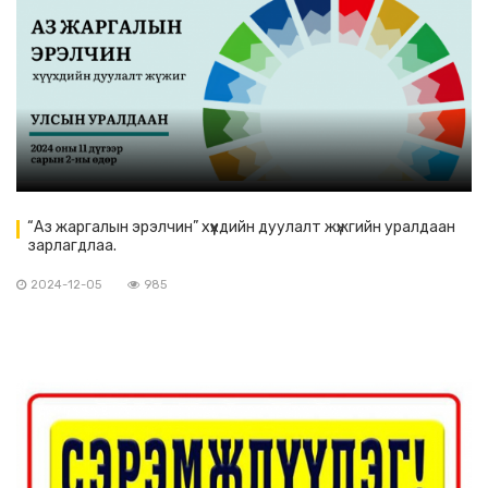
“Аз жаргалын эрэлчин” хүүхдийн дуулалт жүжгийн уралдаан
зарлагдлаа.
2024-12-05
985