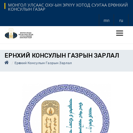
МОНГОЛ УЛСААС ОХУ-ЫН ЭРХҮҮ ХОТОД СУУГАА ЕРӨНХИЙ
КОНСУЛЫН ГАЗАР
mn
ru
ЕРӨНХИЙ КОНСУЛЫН ГАЗРЫН ЗАРЛАЛ
Ерөнхий Консулын Газрын Зарлал