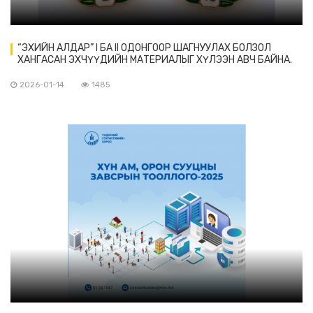
“ЭХИЙН АЛДАР” I БА II ОДОНГООР ШАГНУУЛАХ БОЛЗОЛ
ХАНГАСАН ЭХЧҮҮДИЙН МАТЕРИАЛЫГ ХҮЛЭЭН АВЧ БАЙНА.
2026-01-14
1485