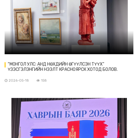
“МОНГОЛ УЛС: АНД НӨХДИЙН ӨГҮҮЛСЭН ТҮҮХ”
ҮЗЭСГЭЛЭНГИЙН НЭЭЛТ КРАСНОЯРСК ХОТОД БОЛОВ.
2026-05-18
158