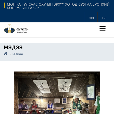
МОНГОЛ УЛСААС ОХУ-ЫН ЭРХҮҮ ХОТОД СУУГАА ЕРӨНХИЙ
КОНСУЛЫН ГАЗАР
mn
ru
МЭДЭЭ
МЭДЭЭ