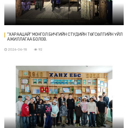
“ХАРААЦАЙ” МОНГОЛ БИЧГИЙН СТУДИЙН ТӨГСӨЛТИЙН ҮЙЛ
АЖИЛЛАГАА БОЛОВ.
2026-06-18
92