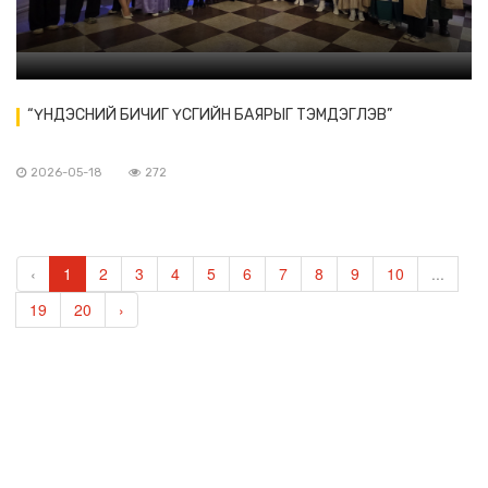
“ҮНДЭСНИЙ БИЧИГ ҮСГИЙН БАЯРЫГ ТЭМДЭГЛЭВ”
2026-05-18
272
‹
1
2
3
4
5
6
7
8
9
10
...
19
20
›