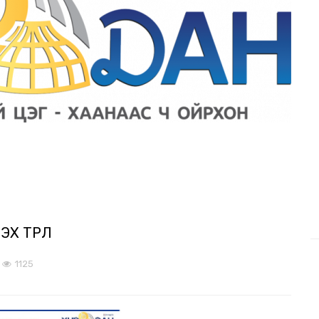
Х ТӨРӨЛ
1125