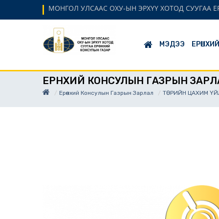
МОНГОЛ УЛСААС ОХУ-ЫН ЭРХҮҮ ХОТОД СУУГАА 
МЭДЭЭ
ЕРӨНХИ
ЕРӨНХИЙ КОНСУЛЫН ГАЗРЫН ЗАРЛ
Ерөнхий Консулын Газрын Зарлал
ТӨРИЙН ЦАХИМ ҮЙ