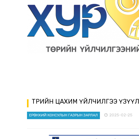
ТӨРИЙН ЦАХИМ ҮЙЛЧИЛГЭЭ ҮЗҮҮЛЭ
2025-02-25
ЕРӨНХИЙ КОНСУЛЫН ГАЗРЫН ЗАРЛАЛ