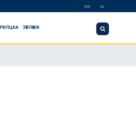
mn
ru
АРИЛЦАА
ЗӨВЛӨМЖ