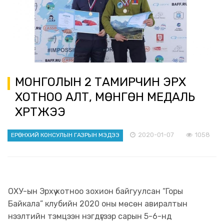
МОНГОЛЫН 2 ТАМИРЧИН ЭРХҮҮ
ХОТНОО АЛТ, МӨНГӨН МЕДАЛЬ
ХҮРТЖЭЭ
2020-01-07
1058
ЕРӨНХИЙ КОНСУЛЫН ГАЗРЫН МЭДЭЭ
ОХУ-ын Эрхүү хотноо зохион байгуулсан “Горы
Байкала” клубийн 2020 оны мөсөн авиралтын
нээлтийн тэмцээн нэгдүгээр сарын 5-6-нд