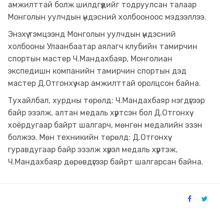
амжилттай болж шилдгүүдийг тодруулсан талаар
Монголын уулчдын үндэсний холбооноос мэдээллээ.
Энэхүү тэмцээнд Монголын уулчдын үндэсний
холбооны Улаанбаатар аялагч клубийн тамирчин
спортын мастер Ч.Мандахбаяр, Монголиан
экспедишн компанийн тамирчин спортын дэд
мастер Д.Отгонхүү нар амжилттай оролцсон байна.
Тухайлбал, хурдны төрөлд: Ч.Мандахбаяр нэгдүгээр
байр эзэлж, алтан медаль хүртсэн бол Д.Отгонхүү
хоёрдугаар байрт шалгарч, мөнгөн медалийн эзэн
болжээ. Мөн техникийн төрөлд: Д.Отгонхүү
гуравдугаар байр эзэлж хүрэл медаль хүртэж,
Ч.Мандахбаяр дөрөвдүгээр байрт шалгарсан байна.