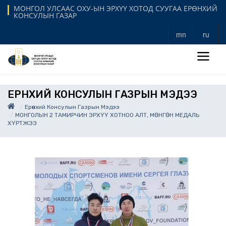
МОНГОЛ УЛСААС ОХУ-ЫН ЭРХҮҮ ХОТОД СУУГАА ЕРӨНХИЙ
КОНСУЛЫН ГАЗАР
mn
ru
ЕРӨНХИЙ КОНСУЛЫН ГАЗРЫН МЭДЭЭ
Ерөнхий Консулын Газрын Мэдээ
МОНГОЛЫН 2 ТАМИРЧИН ЭРХҮҮ ХОТНОО АЛТ, МӨНГӨН МЕДАЛЬ
ХҮРТЖЭЭ