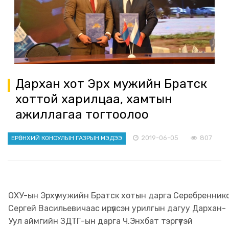
Дархан хот Эрхүү мужийн Братск
хоттой харилцаа, хамтын
ажиллагаа тогтоолоо
2019-06-05
807
ЕРӨНХИЙ КОНСУЛЫН ГАЗРЫН МЭДЭЭ
ОХУ-ын Эрхүү мужийн Братск хотын дарга Серебренник
Сергей Васильевичаас ирүүлсэн урилгын дагуу Дархан-
Уул аймгийн ЗДТГ-ын дарга Ч.Энхбат тэргүүтэй