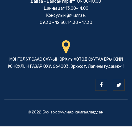
Даваа - Баасан гаригт 09:00-18:00
Цайны цаг 13.00-14.00
Консулын үйлчилгээ:
09:30 - 12:30, 14:30 - 17:30
МОНГОЛ УЛСААС ОХУ-ЫН ЭРХҮҮ ХОТОД СУУГАА ЕРӨНХИЙ
КОНСУЛЫН ГАЗАР ОХУ, 664003, Эрхүү хот, Лапины гудамж-11
© 2022 Бүх эрх хуулиар хамгаалагдсан.