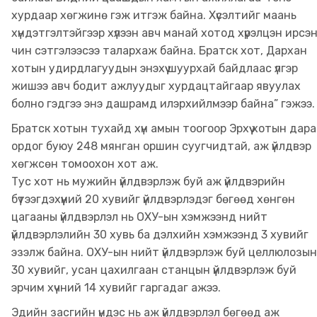
хурдаар хөгжинө гэж итгэж байна. Хүсэлтийг маань
хүндэтгэлтэйгээр хүлээн авч манай хотод хүрэлцэн ирсэ
чин сэтгэлээсээ талархаж байна. Братск хот, Дархан
хотын удирдлагуудын энэхүү шуурхай байдлаас үлгэр
жишээ авч бодит ажлуудыг хурдацтайгаар явуулах
болно гэдгээ энэ дашрамд илэрхийлмээр байна” гэжээ.
Братск хотын тухайд хүн амын тоогоор Эрхүү хотын дара
ордог буюу 248 мянган оршин суугчидтай, аж үйлдвэр
хөгжсөн томоохон хот аж.
Тус хот нь мужийн үйлдвэрлэж буй аж үйлдвэрийн
бүтээгдэхүүний 20 хувийг үйлдвэрлэдэг бөгөөд хөнгөн
цагааны үйлдвэрлэл нь ОХУ-ын хэмжээнд нийт
үйлдвэрлэлийн 30 хувь ба дэлхийн хэмжээнд 3 хувийг
эзэлж байна. ОХУ-ын нийт үйлдвэрлэж буй целлюлозын
30 хувийг, усан цахилгаан станцын үйлдвэрлэж буй
эрчим хүчний 14 хувийг гаргадаг ажээ.
Эдийн засгийн үндэс нь аж үйлдвэрлэл бөгөөд аж