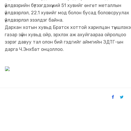
үйлдвэрийн бүтээгдэхүүний 51 хувийг өнгөт металлын
үйлдвэрлэл, 22.1 хувийг мод болон бусад боловсруулах
үйлдвэрлэл эзэлдэг байна.
Дархан хотын хувьд Братск хоттой харилцан түншлэх
газар зүйн хувьд ойр, эрхлэх аж ахуйгаараа ойролцоо
зэрэг давуу тал олон бий гэдгийг аймгийн ЗДТГ-ын
дарга Ч.Энхбат онцоллоо.