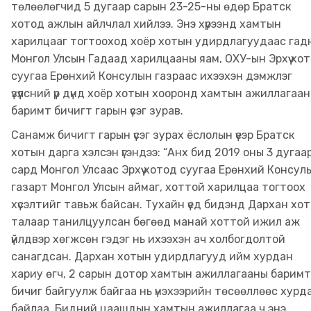
төлөөлөгчид 5 дугаар сарын 23-25-ны өдөр Братск
хотод ажлын айлчлал хийлээ. Энэ хүрээнд хамтын
харилцааг тогтооход хоёр хотын удирдлагуудаас гад
Монгол Улсын Гадаад харилцааны яам, ОХУ-ын Эрхүү хо
суугаа Ерөнхий Консулын газраас ихээхэн дэмжлэг
үзүүлсний үр дүнд хоёр хотын хооронд хамтын ажиллагаа
баримт бичигт гарын үсэг зурав.
Санамж бичигт гарын үсэг зурах ёслолын үеэр Братск
хотын дарга хэлсэн үгэндээ: “Анх бид 2019 оны 3 дугаа
сард Монгол Улсаас Эрхүү хотод суугаа Ерөнхий Консул
газарт Монгол Улсын аймаг, хоттой харилцаа тогтоох
хүсэлтийг тавьж байсан. Тухайн үед бидэнд Дархан хо
талаар танилцуулсан бөгөөд манай хоттой ижил аж
үйлдвэр хөгжсөн гэдэг нь ихээхэн ач холбогдолтой
санагдсан. Дархан хотын удирдлагууд ийм хурдан
хариу өгч, 2 сарын дотор хамтын ажиллагааны баримт
бичиг байгуулж байгаа нь үнэхээрийн төсөөллөөс хурд
байлаа. Бидний цаашдын хамтын ажиллагаа ч энэ