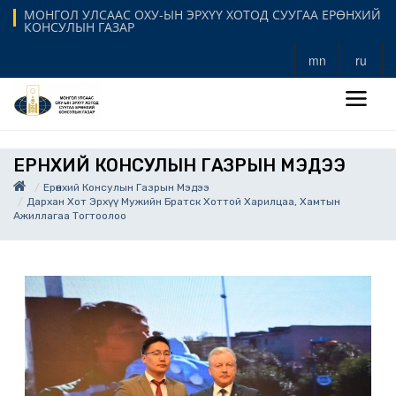
МОНГОЛ УЛСААС ОХУ-ЫН ЭРХҮҮ ХОТОД СУУГАА ЕРӨНХИЙ
КОНСУЛЫН ГАЗАР
mn
ru
ЕРӨНХИЙ КОНСУЛЫН ГАЗРЫН МЭДЭЭ
Ерөнхий Консулын Газрын Мэдээ
Дархан Хот Эрхүү Мужийн Братск Хоттой Харилцаа, Хамтын
Ажиллагаа Тогтоолоо