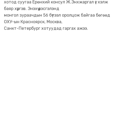
хотод суугаа Ерөнхий консул Ж.Энхжаргал үг хэлж
баяр хүргэв. Энэхүү үзэсгэлэнд
монгол зураачдын 56 бүтээл оролцож байгаа бөгөөд
ОХУ-ын Красноярск, Москва,
Санкт-Петербург хотуудад гаргах ажээ.