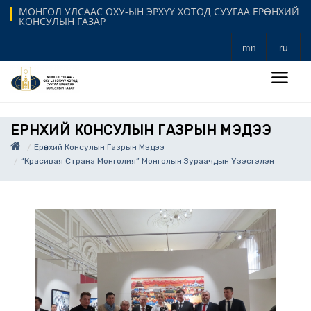
МОНГОЛ УЛСААС ОХУ-ЫН ЭРХҮҮ ХОТОД СУУГАА ЕРӨНХИЙ
КОНСУЛЫН ГАЗАР
mn
ru
ЕРӨНХИЙ КОНСУЛЫН ГАЗРЫН МЭДЭЭ
Ерөнхий Консулын Газрын Мэдээ
“Красивая Страна Монголия” Монголын Зураачдын Үзэсгэлэн