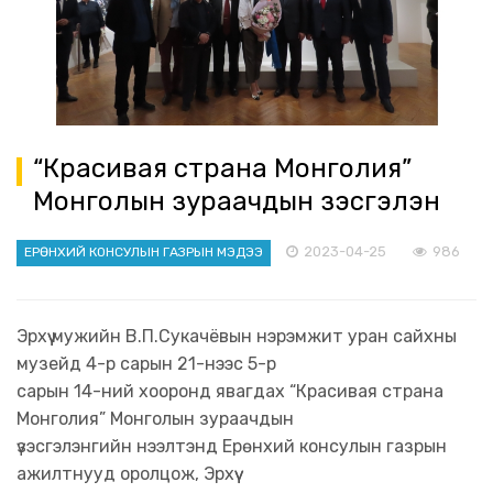
“Красивая страна Монголия”
Монголын зураачдын үзэсгэлэн
2023-04-25
986
ЕРӨНХИЙ КОНСУЛЫН ГАЗРЫН МЭДЭЭ
Эрхүү мужийн В.П.Сукачёвын нэрэмжит уран сайхны
музейд 4-р сарын 21-нээс 5-р
сарын 14-ний хооронд явагдах “Красивая страна
Монголия” Монголын зураачдын
үзэсгэлэнгийн нээлтэнд Ерөнхий консулын газрын
ажилтнууд оролцож, Эрхүү