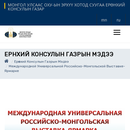
МОНГОЛ УЛСААС ОХУ-ЫН ЭРХҮҮ ХОТОД СУУГАА ЕРӨНХИЙ
КОНСУЛЫН ГАЗАР
mn
ru
ЕРӨНХИЙ КОНСУЛЫН ГАЗРЫН МЭДЭЭ
Ерөнхий Консулын Газрын Мэдээ
Международной Универсальной Российско-Монгольской Выставке-
Ярмарке