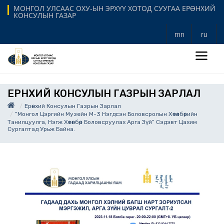
МОНГОЛ УЛСААС ОХУ-ЫН ЭРХҮҮ ХОТОД СУУГАА ЕРӨНХИЙ
КОНСУЛЫН ГАЗАР
mn
ru
ЕРӨНХИЙ КОНСУЛЫН ГАЗРЫН ЗАРЛАЛ
Ерөнхий Консулын Газрын Зарлал
“Монгол Цэргийн Музейн М-3 Нэгдсэн Боловсролын Хөтөлбөрийн
Танилцуулга, Нэгж Хөтөлбөр Боловсруулах Арга Зүй” Сэдэвт Цахим
Сургалтад Урьж Байна.