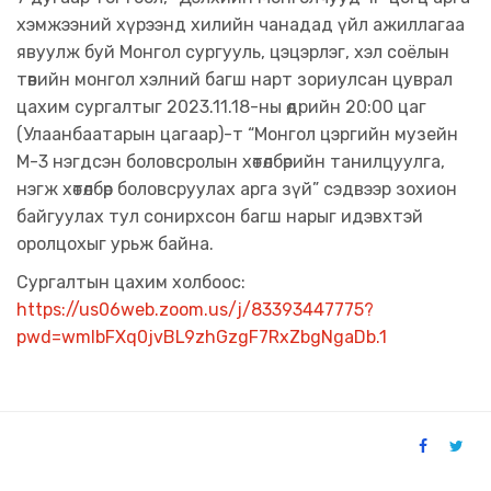
хэмжээний хүрээнд хилийн чанадад үйл ажиллагаа
явуулж буй Монгол сургууль, цэцэрлэг, хэл соёлын
төвийн монгол хэлний багш нарт зориулсан цуврал
цахим сургалтыг 2023.11.18-ны өдрийн 20:00 цаг
(Улаанбаатарын цагаар)-т “Монгол цэргийн музейн
М-3 нэгдсэн боловсролын хөтөлбөрийн танилцуулга,
нэгж хөтөлбөр боловсруулах арга зүй” сэдвээр зохион
байгуулах тул сонирхсон багш нарыг идэвхтэй
оролцохыг урьж байна.
Сургалтын цахим холбоос:
https://us06web.zoom.us/j/83393447775?
pwd=wmIbFXq0jvBL9zhGzgF7RxZbgNgaDb.1