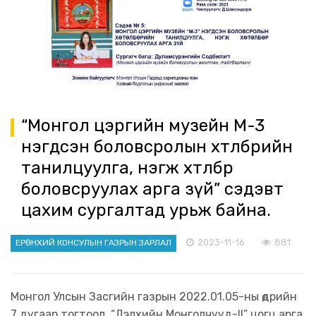
“Монгол цэргийн музейн М-3
нэгдсэн боловсролын хөтөлбөрийн
танилцуулга, нэгж хөтөлбөр
боловсруулах арга зүй” сэдэвт
цахим сургалтад урьж байна.
2023-11-16
881
ЕРӨНХИЙ КОНСУЛЫН ГАЗРЫН ЗАРЛАЛ
Монгол Улсын Засгийн газрын 2022.01.05-ны өдрийн
7 дугаар тогтоол, “Дэлхийн Монголчууд-II” цогц арга