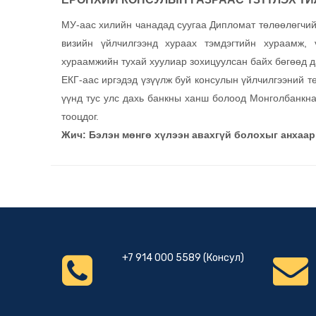
МУ-аас хилийн чанадад суугаа Дипломат төлөөлөгчийн
визийн үйлчилгээнд хураах тэмдэгтийн хураамж,
хураамжийн тухай хуулиар зохицуулсан байх бөгөөд д
ЕКГ-аас иргэдэд үзүүлж буй консулын үйлчилгээний т
үүнд тус улс дахь банкны ханш болоод Монголбанкн
тооцдог.
Жич: Бэлэн мөнгө хүлээн авахгүй болохыг анхаарн
+7 914 000 5589 (Консул)