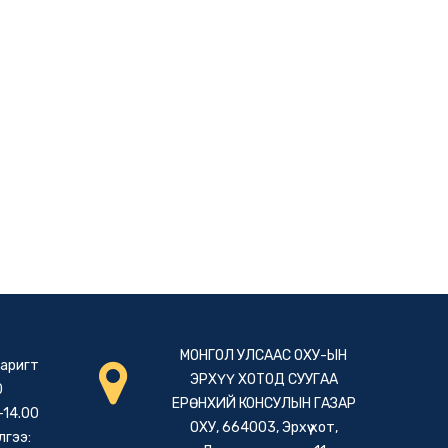
МОНГОЛ УЛСААС ОХУ-ЫН
гаригт
ЭРХҮҮ ХОТОД СУУГАА
0
ЕРӨНХИЙ КОНСУЛЫН ГАЗАР
-14.00
ОХУ, 664003, Эрхүү хот,
лгээ: