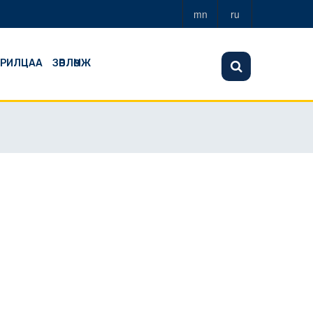
mn
ru
АРИЛЦАА
ЗӨВЛӨМЖ