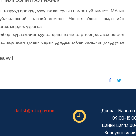
 газрууд иргэдэд үзүүлэх консулын нэмэлт үйлчилгээ, МУ-ын
 үйлчилгээний хөлсний хэмжээг Монгол Улсын тэмдэгтийн
агаж мөрдөх үүрэгтэй.
өлбөр, хураамжийг суугаа орны валютаар тооцож авах бөгөөд
аас зарласан тухайн сарын дундаж албан ханшийг уялдуулан
а уу !
irkutsk@mfa.gov.mn
Даваа - Баасан 
09:00-18:0
Цайны цаг 13.00
Консулын үйлчи