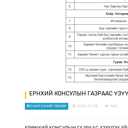
ЕРӨНХИЙ КОНСУЛЫН ГАЗРААС ҮЗ
2024-01-08
1166
ҮЙЛЧИЛГЭЭНИЙ ТӨЛБӨР
ЕРӨНХИЙ КОНСУЛЫН ГАЗРААС ҮЗҮҮЛЭХ Ү