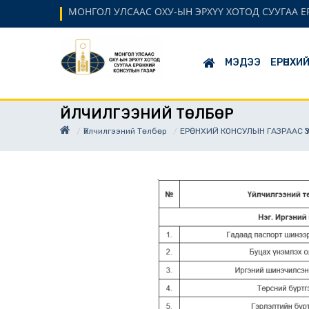
МОНГОЛ УЛСААС ОХУ-ЫН ЭРХҮҮ ХОТОД СУУГАА 
МЭДЭЭ
ЕРӨНХИ
ҮЙЛЧИЛГЭЭНИЙ ТӨЛБӨР
Үйлчилгээний Төлбөр
ЕРӨНХИЙ КОНСУЛЫН ГАЗРААС ҮЗ