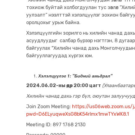
тохиож буйтай холбогдуулан тус зөвлөл “Хил
уулзалт” нээлттэй хэлэлцүүлэг зохион байгу
оролцохыг урьж байна.
Хэлэлцүүлгийн зорилго нь хилийн чанад дах
асуудлуудыг салбар бүрээр нэгтгэн, 8 дугаар
байгуулах "Хилийн чанад дахь Монголчуудын 
байгууллагуудад хүргэх юм.
Хэлэлцүүлэг 1:
"Бидний амьдрал"
2024.06.02-ны өдөр 20:00 цагт
(Улаанбаатар
Хилийн чанад дахь гэр бүл, оюутан залуучуу
Join Zoom Meeting:
https://us06web.zoom.us/
pwd=D6ELyuqweXsG8bK54rlmx1mwTYxWK8.1
Meeting ID: 897 1768 2130