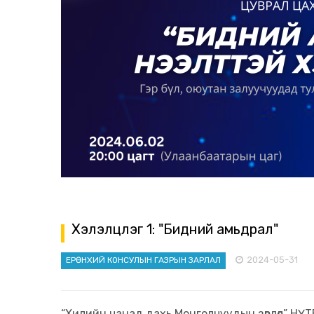
Хэлэлцүүлэг 1: "Бидний амьдрал"
2024-05-31
ЕРӨНХИЙ КОНСУЛЫН ГАЗРЫН ЗАРЛАЛ
“Хилийн чанад дахь Монголчуудын зөвлөл” НҮ