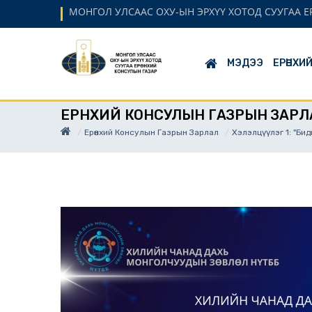
МОНГОЛ УЛСААС ОХУ-ЫН ЭРХҮҮ ХОТОД СУУГАА 
МЭДЭЭ
ЕРӨНХИ
ЕРӨНХИЙ КОНСУЛЫН ГАЗРЫН ЗАРЛ
Ерөнхий Консулын Газрын Зарлал
Хэлэлцүүлэг 1: "Би