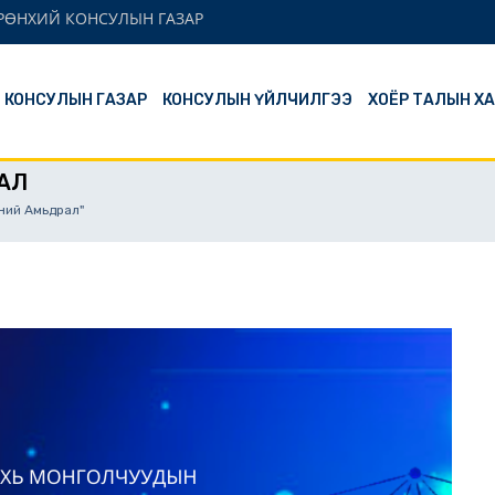
ЕРӨНХИЙ КОНСУЛЫН ГАЗАР
Й КОНСУЛЫН ГАЗАР
КОНСУЛЫН ҮЙЛЧИЛГЭЭ
ХОЁР ТАЛЫН Х
АЛ
дний Амьдрал"