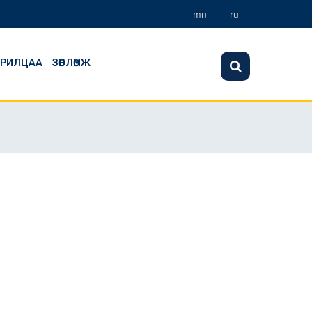
mn
ru
АРИЛЦАА
ЗӨВЛӨМЖ