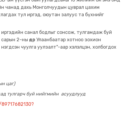
ийн чанад дахь Монголчуудын цуврал цахим
улагдах тул иргэд, оюутан залуус та бүхнийг
ь иргэдийн санал бодлыг сонсож, тулгамдаж буй
 сарын 2-ны өдөр Улаанбаатар хотноо зохион
нэгдсэн чуулга уулзалт"-аар хэлэлцэн, холбогдох
ын цаг)
дад тулгарч буй нийгмийн асуудлууд
j/89717682130?