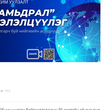
793
ТББ-ын үүсгэн байгуулагдсаны 10 жилийн ой энэ онд