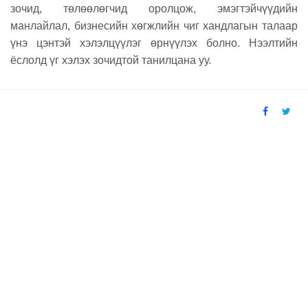
зочид, төлөөлөгчид оролцож, эмэгтэйчүүдийн
манлайлал, бизнесийн хөгжлийн чиг хандлагын талаар
үнэ цэнтэй хэлэлцүүлэг өрнүүлэх болно. Нээлтийн
ёслолд үг хэлэх зочидтой танилцана уу.