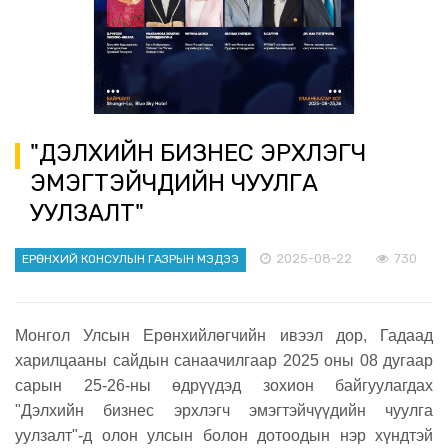
"ДЭЛХИЙН БИЗНЕС ЭРХЛЭГЧ
ЭМЭГТЭЙЧҮҮДИЙН ЧУУЛГА
УУЛЗАЛТ"
2025-08-22
730
ЕРӨНХИЙ КОНСУЛЫН ГАЗРЫН МЭДЭЭ
Монгол Улсын Ерөнхийлөгчийн ивээл дор, Гадаад
харилцааны сайдын санаачилгаар 2025 оны 08 дугаар
сарын 25-26-ны өдрүүдэд зохион байгуулагдах
"Дэлхийн бизнес эрхлэгч эмэгтэйчүүдийн чуулга
уулзалт"-д олон улсын болон дотоодын нэр хүндтэй