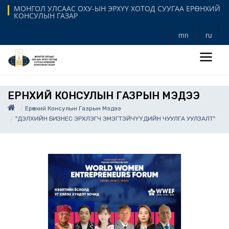
МОНГОЛ УЛСААС ОХУ-ЫН ЭРХҮҮ ХОТОД СУУГАА ЕРӨНХИЙ
КОНСУЛЫН ГАЗАР
mn
ru
ЕРӨНХИЙ КОНСУЛЫН ГАЗРЫН МЭДЭЭ
Ерөнхий Консулын Газрын Мэдээ
"ДЭЛХИЙН БИЗНЕС ЭРХЛЭГЧ ЭМЭГТЭЙЧҮҮДИЙН ЧУУЛГА УУЛЗАЛТ"