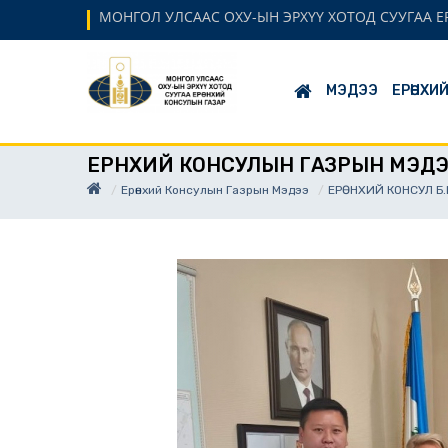
МОНГОЛ УЛСААС ОХУ-ЫН ЭРХҮҮ ХОТОД СУУГАА 
МЭДЭЭ
ЕРӨНХИ
ЕРӨНХИЙ КОНСУЛЫН ГАЗРЫН МЭД
Ерөнхий Консулын Газрын Мэдээ
ЕРӨНХИЙ КОНСУЛ Б