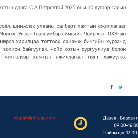
хотын дарга С.А.Петровтой 2025 оны 10 дугаар сарын
 соёл, шинжлэх ухааны салбарт хамтын ажиллагааг
 Монгол Улсын Говьсүмбэр аймгийн Чойр хот, ОХУ-ын
өхөрсөг харилцаа тогтоох санамж бичгийн хүрээнд
г зохион байгуулах, Чойр хотын сургуулиуд болон
 чиглэлээр хамтын ажиллагааг нягт хөгжүүлэх
irkutsk@mfa.gov.mn
Даваа - Баасан 
09:00-18:0
Цайны цаг 13.00