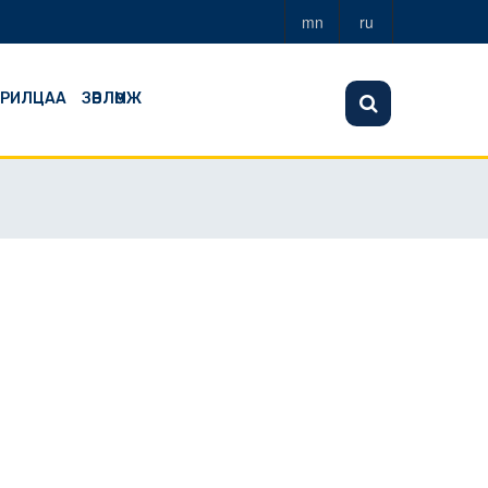
mn
ru
АРИЛЦАА
ЗӨВЛӨМЖ