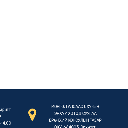
МОНГОЛ УЛСААС ОХУ-ЫН
гаригт
ЭРХҮҮ ХОТОД СУУГАА
0
ЕРӨНХИЙ КОНСУЛЫН ГАЗАР
-14.00
ОХУ, 664003, Эрхүү хот,