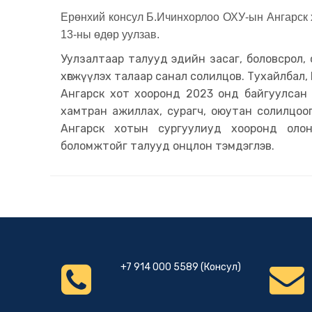
Ерөнхий консул Б.Ичинхорлоо ОХУ-ын Ангарск 
13-ны өдөр уулзав.
Уулзалтаар талууд эдийн засаг, боловсрол,
хөгжүүлэх талаар санал солилцов. Тухайлбал,
Ангарск хот хооронд 2023 онд байгуулсан н
хамтран ажиллах, сурагч, оюутан солилцоо
Ангарск хотын сургуулиуд хооронд олон
боломжтойг талууд онцлон тэмдэглэв.
+7 914 000 5589 (Консул)