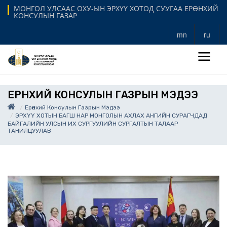
МОНГОЛ УЛСААС ОХУ-ЫН ЭРХҮҮ ХОТОД СУУГАА ЕРӨНХИЙ
КОНСУЛЫН ГАЗАР
mn
ru
ЕРӨНХИЙ КОНСУЛЫН ГАЗРЫН МЭДЭЭ
Ерөнхий Консулын Газрын Мэдээ
ЭРХҮҮ ХОТЫН БАГШ НАР МОНГОЛЫН АХЛАХ АНГИЙН СУРАГЧДАД
БАЙГАЛИЙН УЛСЫН ИХ СУРГУУЛИЙН СУРГАЛТЫН ТАЛААР
ТАНИЛЦУУЛАВ