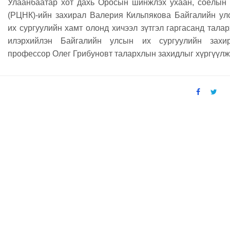
Улаанбаатар хот дахь Оросын шинжлэх ухаан, соёлын 
(РЦНК)-ийн захирал Валерия Кильпякова Байгалийн ул
их сургуулийн хамт олонд хичээл зүтгэл гаргасанд тала
илэрхийлэн Байгалийн улсын их сургуулийн захир
профессор Олег Грибуновт талархлын захидлыг хүргүүлж