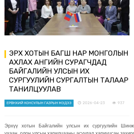
ЭРХҮҮ ХОТЫН БАГШ НАР МОНГОЛЫН
АХЛАХ АНГИЙН СУРАГЧДАД
БАЙГАЛИЙН УЛСЫН ИХ
СУРГУУЛИЙН СУРГАЛТЫН ТАЛААР
ТАНИЛЦУУЛАВ
2026-04-23
937
ЕРӨНХИЙ КОНСУЛЫН ГАЗРЫН МЭДЭЭ
Эрхүү хотын Байгалийн улсын их сургуулийн Шинж
ухаан, олон улсын харилцааны асуудал хариуцсан захи