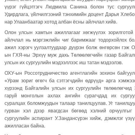
үүрэг гүйцэтгэгч Людмила Санина болон тус сургуул
Удирдлага, үйлчилгээний тэнхимийн доцент Дарья Хлеб
нар Улаанбаатар хотод албан ёсны айлчлал хийв.
Олон улсын хамтын ажиллагааг хөгжүүлэх зорилготой 
айлчлал нь мэргэжлийн чиг баримжааг тодорхойлох бо
ажил хэрэгч уулзалтуудаар дүүрэн болж өнгөрсөн гэж 
ын ГХЯ-ны Эрхүү муж дахь Төлөөлөгчийн газар Байгал
улсын их сургуулийн мэдээллээс иш татан мэдээлэв.
ОХУ-ын Россотрудничество агентлагийн зохион байгуул
«Урам зориг өгөгч ба сэтгэгчдийн өдрүүд» арга хэмжэ
хүрээнд Байгалийн улсын их сургуулийн төлөөлөгчид 
гаруй монголын ахлах ангийн сурагчдад их сургуу
суралцах боломжуудын талаар танилцуулав. Уг танилцу
гурван хэл дээр явагдсан бөгөөд хэлний орчуулгыг 
сургуулийн аспирант У.Зандансүрэн хийж, дэмжлэг үзү
ажилласан байна.