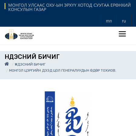
МОНГОЛ УЛСААС ОХУ-ЫН ЭРХҮҮ ХОТОД СУУГАА ЕРӨНХИЙ
КОНСУЛЫН ГАЗАР
mn
ru
ҮНДЭСНИЙ БИЧИГ
ҮНДЭСНИЙ БИЧИГ
МОНГОЛ ЦЭРГИЙН ДЭЭД ЦОЛ ГЕНЕРАЛУУДЫН ӨДӨР ТОХИОВ.