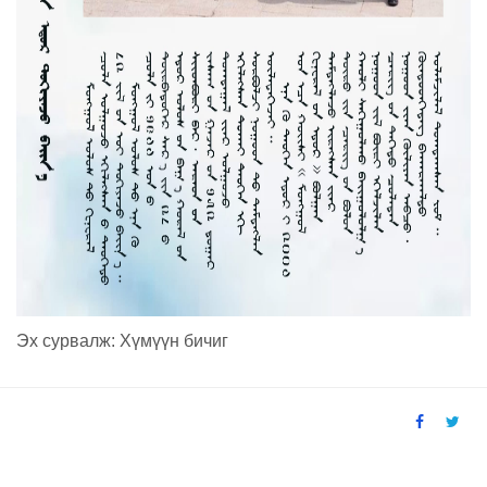
Эх сурвалж: Хүмүүн бичиг