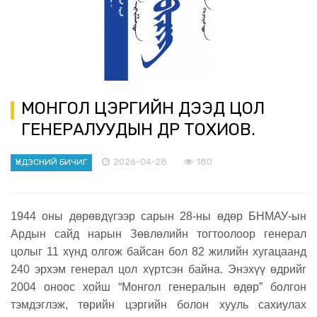
МОНГОЛ ЦЭРГИЙН ДЭЭД ЦОЛ
ГЕНЕРАЛУУДЫН ӨДӨР ТОХИОВ.
2026-04-28
180
ҮНДЭСНИЙ БИЧИГ
1944 оны дөрөвдүгээр сарын 28-ны өдөр БНМАУ-ын
Ардын сайд нарын Зөвлөлийн тогтоолоор генерал
цолыг 11 хүнд олгож байсан бол 82 жилийн хугацаанд
240 эрхэм генерал цол хүртсэн байна. Энэхүү өдрийг
2004 оноос хойш “Монгол генералын өдөр” болгон
тэмдэглэж, төрийн цэргийн болон хууль сахиулах