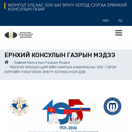
МОНГОЛ УЛСААС ОХУ-ЫН ЭРХҮҮ ХОТОД СУУГАА ЕРӨНХИЙ
КОНСУЛЫН ГАЗАР
mn
ru
ЕРӨНХИЙ КОНСУЛЫН ГАЗРЫН МЭДЭЭ
Ерөнхий Консулын Газрын Мэдээ
“МОНГОЛ ОРОСЫН ЦЭРГИЙН ХАМТЫН АЖИЛЛАГАА-105” ГЭРЭЛ
ЗУРГИЙН ҮЗЭСГЭЛЭН ЭРХҮҮ ХОТНОО НЭЭГДЭВ.