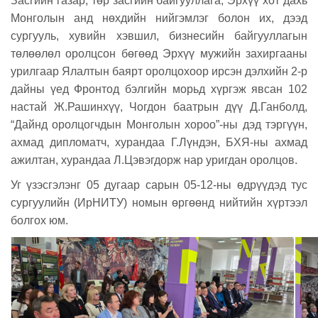
Засгийн газар, төр засгийн байгууллага, Эрхүү хот дахь
Монголын анд нөхдийн нийгэмлэг болон их, дээд
сургууль, хувийн хэвшил, бизнесийн байгууллагын
төлөөлөл оролцсон бөгөөд Эрхүү мужийн захиргааны
урилгаар Ялалтын баярт оролцохоор ирсэн дэлхийн 2-р
дайны үед Фронтод бэлгийн морьд хүргэж явсан 102
настай Ж.Рашинхүү, Чогдон баатрын дүү Д.Ганболд,
“Дайнд оролцогчдын Монголын хороо”-ны дэд тэргүүн,
ахмад дипломатч, хурандаа Г.Лүндэн, БХЯ-ны ахмад
ажилтан, хурандаа Л.Цэвэгдорж нар уригдан оролцов.
Уг үзэсгэлэнг 05 дугаар сарын 05-12-ны өдрүүдэд тус
сургуулийн (ИрНИТУ) номын өргөөнд нийтийн хүртээл
болгох юм.