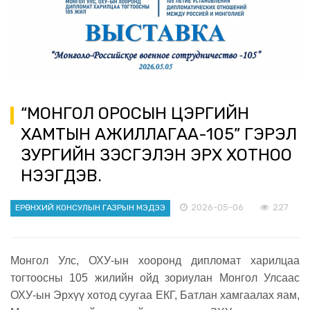
“МОНГОЛ ОРОСЫН ЦЭРГИЙН
ХАМТЫН АЖИЛЛАГАА-105” ГЭРЭЛ
ЗУРГИЙН ҮЗЭСГЭЛЭН ЭРХҮҮ ХОТНОО
НЭЭГДЭВ.
2026-05-06
227
ЕРӨНХИЙ КОНСУЛЫН ГАЗРЫН МЭДЭЭ
Монгол Улс, ОХУ-ын хооронд дипломат харилцаа
тогтоосны 105 жилийн ойд зориулан Монгол Улсаас
ОХУ-ын Эрхүү хотод суугаа ЕКГ, Батлан хамгаалах яам,