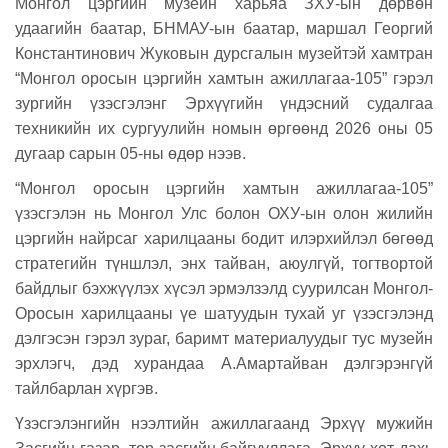
Монгол цэргийн музейн харьяа ЗХУ-ын дөрвөн
удаагийн баатар, БНМАУ-ын баатар, маршал Георгий
Константинович Жуковын дурсгалын музейтэй хамтран
“Монгол оросын цэргийн хамтын ажиллагаа-105” гэрэл
зургийн үзэсгэлэнг Эрхүүгийн үндэсний судалгаа
техникийн их сургуулийн номын өргөөнд 2026 оны 05
дугаар сарын 05-ны өдөр нээв.
“Монгол оросын цэргийн хамтын ажиллагаа-105”
үзэсгэлэн нь Монгол Улс болон ОХУ-ын олон жилийн
цэргийн найрсаг харилцааны бодит илэрхийлэл бөгөөд
стратегийн түншлэл, энх тайван, аюулгүй, тогтвортой
байдлыг бэхжүүлэх хүсэл эрмэлзэлд суурилсан Монгол-
Оросын харилцааны үе шатуудын тухай уг үзэсгэлэнд
дэлгэсэн гэрэл зураг, баримт материалуудыг тус музейн
эрхлэгч, дэд хурандаа А.Амартайван дэлгэрэнгүй
тайлбарлан хүргэв.
Үзэсгэлэнгийн нээлтийн ажиллагаанд Эрхүү мужийн