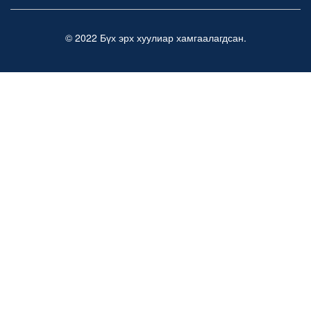
© 2022 Бүх эрх хуулиар хамгаалагдсан.