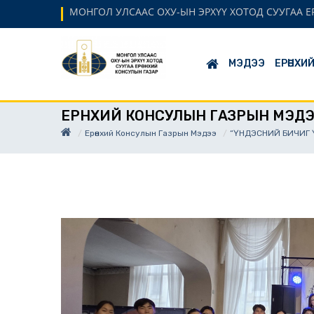
МОНГОЛ УЛСААС ОХУ-ЫН ЭРХҮҮ ХОТОД СУУГАА 
МЭДЭЭ
ЕРӨНХИ
ЕРӨНХИЙ КОНСУЛЫН ГАЗРЫН МЭД
Ерөнхий Консулын Газрын Мэдээ
“ҮНДЭСНИЙ БИЧИГ 