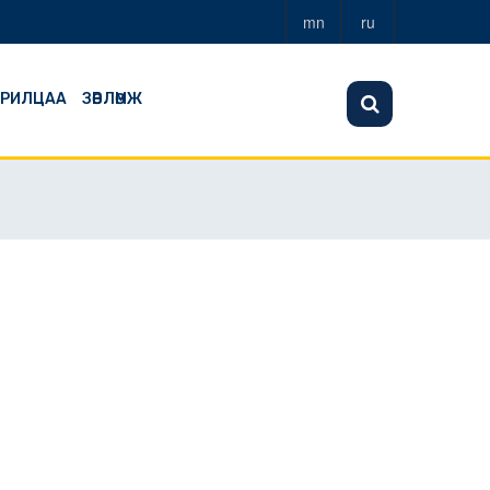
mn
ru
АРИЛЦАА
ЗӨВЛӨМЖ