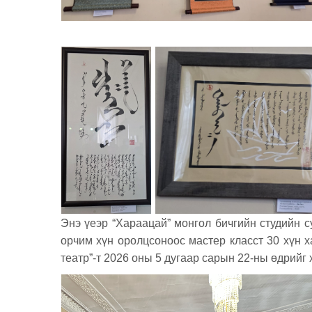
Энэ үеэр “Хараацай” монгол бичгийн студийн су
орчим хүн оролцсоноос мастер класст 30 хүн х
театр”-т 2026 оны 5 дугаар сарын 22-ны өдрийг 