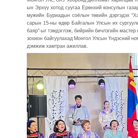
ын Эрхүү хотод суугаа Ерөнхий консулын газа
мужийн Буриадын соёлын төвийн дэргэдэх “Ха
сарын 15-ны өдөр Байгалын Улсын их сургуули
баяр”-ыг тэмдэглэж, бийрийн бичлэгийн мастер 
зохион байгуулахад Монгол Улсын Үндэсний ном
дэмжиж хамтран ажиллав.