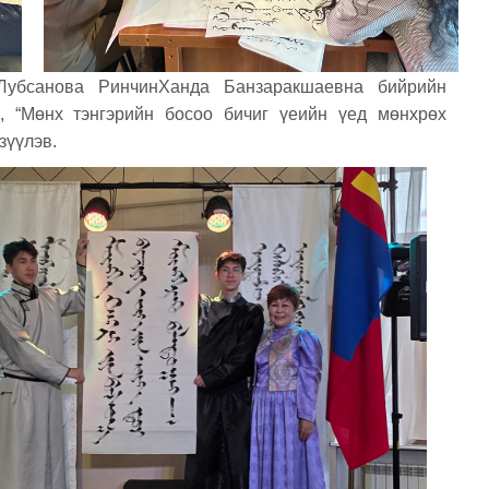
 Лубсанова РинчинХанда Банзаракшаевна бийрийн
, “Мөнх тэнгэрийн босоо бичиг үеийн үед мөнхрөх
зүүлэв.