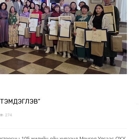
 ТЭМДЭГЛЭВ”
274
огтоосны 105 жилийн ойн хүрээнд Монгол Улсаас ОХУ-