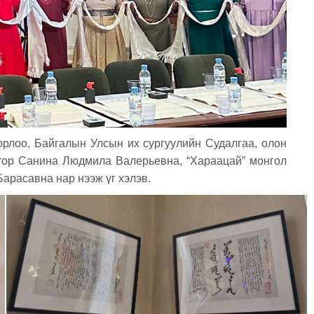
рлоо, Байгалын Улсын их сургуулийн Судалгаа, олон
ктор Санина Людмила Валерьевна, “Хараацай” монгол
арасавна нар нээж үг хэлэв.