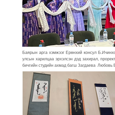
Баярын арга хэмжээг Ерөнхий консул Б.Ичинхо
улсын харилцаа эрхэлсэн дэд захирал, проре
бичгийн студийн ахмад багш Загдаева Любовь Б