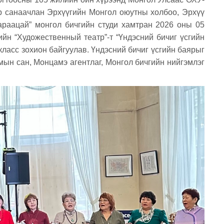
р санаачлан Эрхүүгийн Монгол оюутны холбоо, Эрхүү
раацай” монгол бичгийн студи хамтран 2026 оны 05
йн “Художественный театр”-т “Үндэсний бичиг үсгийн
класс зохион байгуулав. Үндэсний бичиг үсгийн баярыг
ын сан, Монцамэ агентлаг, Монгол бичгийн нийгэмлэг