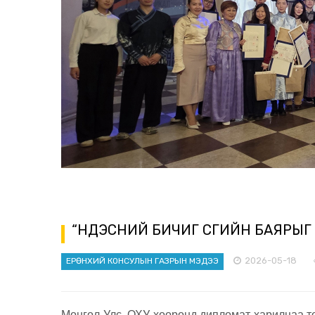
“ҮНДЭСНИЙ БИЧИГ ҮСГИЙН БАЯРЫГ
2026-05-18
ЕРӨНХИЙ КОНСУЛЫН ГАЗРЫН МЭДЭЭ
Монгол Улс, ОХУ хооронд дипломат харилцаа т