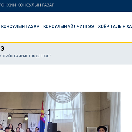
ЕРӨНХИЙ КОНСУЛЫН ГАЗАР
Й КОНСУЛЫН ГАЗАР
КОНСУЛЫН ҮЙЛЧИЛГЭЭ
ХОЁР ТАЛЫН Х
ЭЭ
ҮСГИЙН БАЯРЫГ ТЭМДЭГЛЭВ”