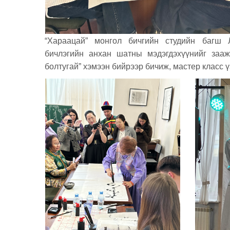
“Хараацай” монгол бичгийн студийн багш
бичлэгийн анхан шатны мэдэгдэхүүнийг зааж
болтугай” хэмээн бийрээр бичиж, мастер класс ү