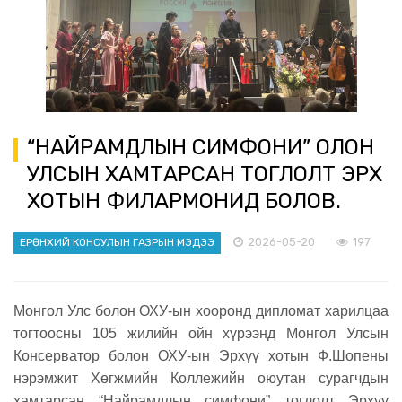
“НАЙРАМДЛЫН СИМФОНИ” ОЛОН
УЛСЫН ХАМТАРСАН ТОГЛОЛТ ЭРХҮҮ
ХОТЫН ФИЛАРМОНИД БОЛОВ.
2026-05-20
197
ЕРӨНХИЙ КОНСУЛЫН ГАЗРЫН МЭДЭЭ
Монгол Улс болон ОХУ-ын хооронд дипломат харилцаа
тогтоосны 105 жилийн ойн хүрээнд Монгол Улсын
Консерватор болон ОХУ-ын Эрхүү хотын Ф.Шопены
нэрэмжит Хөгжмийн Коллежийн оюутан сурагчдын
хамтарсан “Найрамдлын симфони” тоглолт Эрхүү