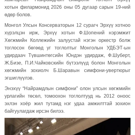
хотын филармонид 2026 оны 05 дугаар сарын 19-ний
өдөр болов.
Монгол Улсын Консерваторын 12 сурагч Эрхүү хотноо
хүрэлцэн ирж, Эрхүү хотын Ф.Шопений нэрэмжит
Хөгжмийн Коллежийн залуустай нэгэн оркестр болж
тоглосон бөгөөд уг тоглолтыг Монголын УДБЭТ-ын
удирдаач Түвшинтөгсийн Юндэн удирдаж, Ф.Шуберт,
Ж.Бизе, П.И.Чайковскийн бүтээлүүд болон Монголын
хөгжмийн зохиолч Б.Шаравын симфони-увертюрыг
эгшиглүүлэв.
Энэхүү “Найрамдлын симфони” олон улсын хөгжмийн
урлагийн төсөл, томоохон тоглолтууд нь 2012 оноос
эхлэн хоёр жил тутамд нэг удаа амжилттай зохион
байгуулагдаж ирсэн билээ.