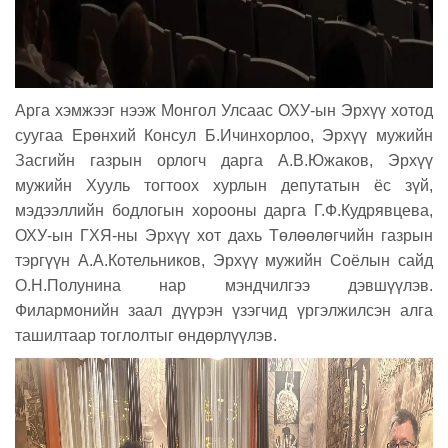
Арга хэмжээг нээж Монгол Улсаас ОХУ-ын Эрхүү хотод
суугаа Ерөнхий Консул Б.Ичинхорлоо, Эрхүү мужийн
Засгийн газрын орлогч дарга А.В.Южаков, Эрхүү
мужийн Хууль тогтоох хурлын депутатын ёс зүй,
мэдээллийн бодлогын хорооны дарга Г.Ф.Кудрявцева,
ОХУ-ын ГХЯ-ны Эрхүү хот дахь Төлөөлөгчийн газрын
тэргүүн А.А.Котельников, Эрхүү мужийн Соёлын сайд
О.Н.Полунина нар мэндчилгээ дэвшүүлэв.
Филармонийн заал дүүрэн үзэгчид үргэлжилсэн алга
ташилтаар тоглолтыг өндөрлүүлэв.