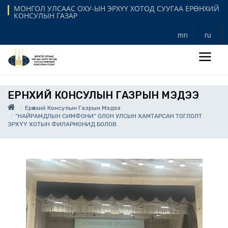
МОНГОЛ УЛСААС ОХУ-ЫН ЭРХҮҮ ХОТОД СУУГАА ЕРӨНХИЙ
КОНСУЛЫН ГАЗАР
mn
ru
ЕРӨНХИЙ КОНСУЛЫН ГАЗРЫН МЭДЭЭ
Ерөнхий Консулын Газрын Мэдээ
“НАЙРАМДЛЫН СИМФОНИ” ОЛОН УЛСЫН ХАМТАРСАН ТОГЛОЛТ
ЭРХҮҮ ХОТЫН ФИЛАРМОНИД БОЛОВ.