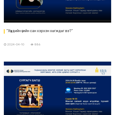
“Хүүхдийн үгийн сан хэрхэн хөгждөг вэ?”
2024-04-10
886