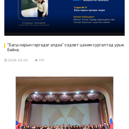
“Багш нарын гаргадаг алдаа” сэдэвт цахим сургалтад урьж
байна.
2024-03-06
797