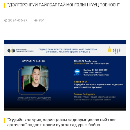
“ДЭЛГЭРЭНГҮЙ ТАЙЛБАРТАЙ МОНГОЛЫН НУУЦ ТОВЧООН”
2024-03-27
981
“Хүүхдийн хэл яриа, харилцааны чадварыг үнэлэх нийтлэг
аргачлал” сэдэвт цахим сургалтад урьж байна.