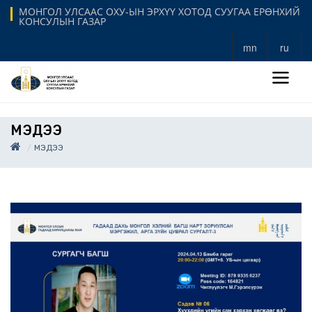
МОНГОЛ УЛСААС ОХУ-ЫН ЭРХҮҮ ХОТОД СУУГАА ЕРӨНХИЙ
КОНСУЛЫН ГАЗАР
mn
ru
МЭДЭЭ
МЭДЭЭ