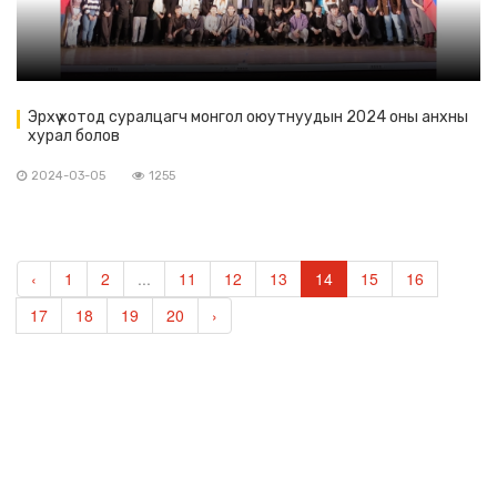
Эрхүү хотод суралцагч монгол оюутнуудын 2024 оны анхны
хурал болов
2024-03-05
1255
‹
1
2
...
11
12
13
14
15
16
17
18
19
20
›