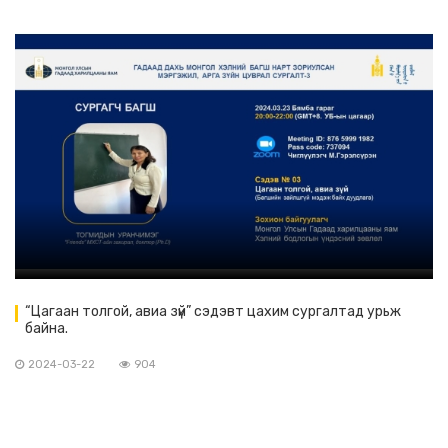
“Цагаан толгой, авиа зүй” сэдэвт цахим сургалтад урьж
байна.
2024-03-22
904