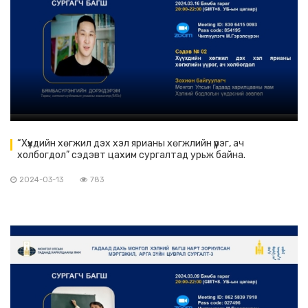
“Хүүхдийн хөгжил дэх хэл ярианы хөгжлийн үүрэг, ач
холбогдол” сэдэвт цахим сургалтад урьж байна.
2024-03-13
783