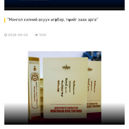
“Монгол хэлний асуух өгүүлбэр, түүнийг заах арга”
2024-04-02
1061