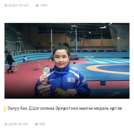
2020-01-07
1057
Залуу бөх Д.Цогзолмаа Эрхүү хотноо мөнгөн медаль хүртэв
2019-12-09
745