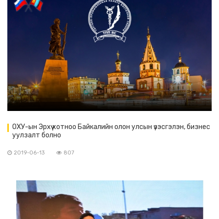
ОХУ-ын Эрхүү хотноо Байкалийн олон улсын үзэсгэлэн, бизнес
уулзалт болно
2019-06-13
807