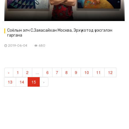
Соёлын элч С.Заяасайхан Москва, Эрхүү хотод үзэсгэлэн
гаргана
2019-06-04
680
‹
1
2
...
6
7
8
9
10
11
12
13
14
15
›