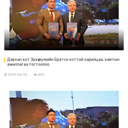
Дархан хот Эрхүү мужийн Братск хоттой харилцаа, хамтын
ажиллагаа тогтоолоо
2019-06-05
842