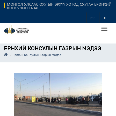
МОНГОЛ УЛСААС ОХУ-ЫН ЭРХҮҮ ХОТОД СУУГАА ЕРӨНХИЙ
КОНСУЛЫН ГАЗАР
mn
ru
ЕРӨНХИЙ КОНСУЛЫН ГАЗРЫН МЭДЭЭ
Ерөнхий Консулын Газрын Мэдээ