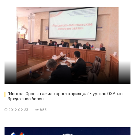
"Монгол-Оросын ажил хэрэгч харилцаа" чуулган ОХУ-ын
Эрхүү хотноо болов
2019-09-23
885