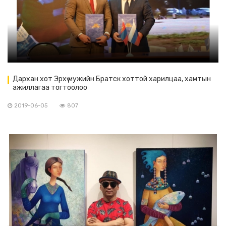
Дархан хот Эрхүү мужийн Братск хоттой харилцаа, хамтын
ажиллагаа тогтоолоо
2019-06-05
807