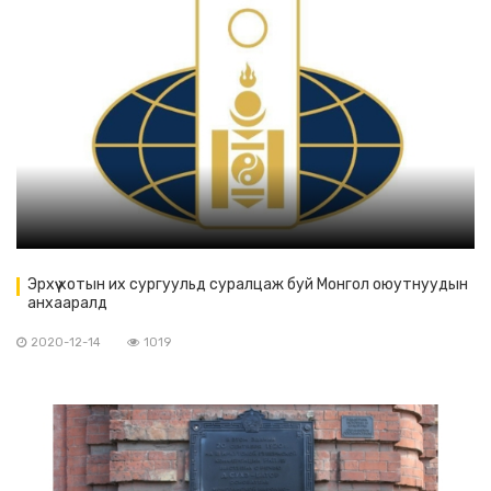
Эрхүү хотын их сургуульд суралцаж буй Монгол оюутнуудын
анхааралд
2020-12-14
1019