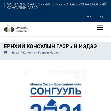
МОНГОЛ УЛСААС ОХУ-ЫН ЭРХҮҮ ХОТОД СУУГАА ЕРӨНХИЙ
КОНСУЛЫН ГАЗАР
mn
ru
ЕРӨНХИЙ КОНСУЛЫН ГАЗРЫН МЭДЭЭ
Ерөнхий Консулын Газрын Мэдээ