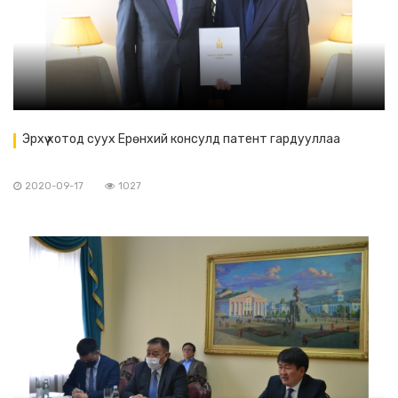
Эрхүү хотод суух Ерөнхий консулд патент гардууллаа
2020-09-17
1027