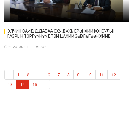
ЭЛЧИН САЙД Д.ДАВАА ОХУ ДАХЬ ЕРӨНХИЙ КОНСУЛЫН
ГАЗРЫН ТЭРГҮҮНҮҮДТЭЙ ЦАХИМ ЗӨВЛӨГӨӨН ХИЙВ
2020-05-01
902
‹
1
2
...
6
7
8
9
10
11
12
13
14
15
›