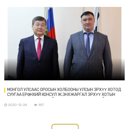
МОНГОЛ УЛСААС ОРОСЫН ХОЛБООНЫ УЛСЫН ЭРХҮҮ ХОТОД
СУУГАА ЕРӨНХИЙ КОНСУЛ Ж.ЭНХЖАРГАЛ ЭРХҮҮ ХОТЫН
ДАРГА Р.Н.БОЛОТОВТОЙ ТАНИЛЦАХ УУЛЗАЛТ ХИЙВ
2020-12-24
957