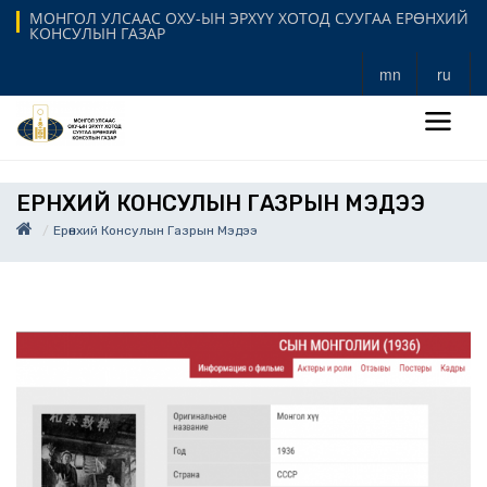
МОНГОЛ УЛСААС ОХУ-ЫН ЭРХҮҮ ХОТОД СУУГАА ЕРӨНХИЙ
КОНСУЛЫН ГАЗАР
mn
ru
ЕРӨНХИЙ КОНСУЛЫН ГАЗРЫН МЭДЭЭ
Ерөнхий Консулын Газрын Мэдээ