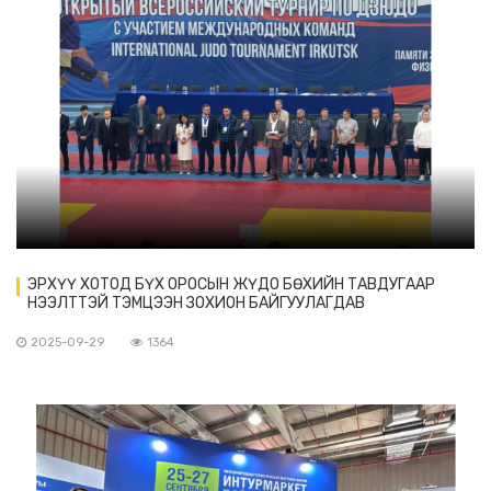
ЭРХҮҮ ХОТОД БҮХ ОРОСЫН ЖҮДО БӨХИЙН ТАВДУГААР
НЭЭЛТТЭЙ ТЭМЦЭЭН ЗОХИОН БАЙГУУЛАГДАВ
2025-09-29
1364