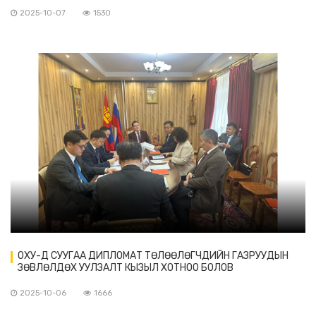
2025-10-07
1530
ОХУ-Д СУУГАА ДИПЛОМАТ ТӨЛӨӨЛӨГЧДИЙН ГАЗРУУДЫН
ЗӨВЛӨЛДӨХ УУЛЗАЛТ КЫЗЫЛ ХОТНОО БОЛОВ
2025-10-06
1666