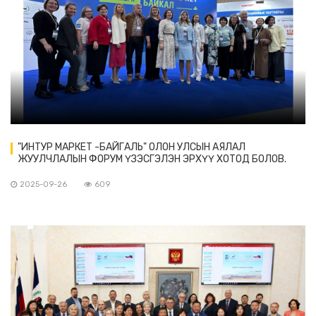
"ИНТУР МАРКЕТ -БАЙГАЛЬ" ОЛОН УЛСЫН АЯЛАЛ
ЖУУЛЧЛАЛЫН ФОРУМ ҮЗЭСГЭЛЭН ЭРХҮҮ ХОТОД БОЛОВ.
2025-09-26
609