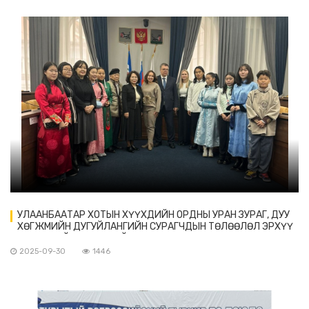
УЛААНБААТАР ХОТЫН ХҮҮХДИЙН ОРДНЫ УРАН ЗУРАГ, ДУУ
ХӨГЖМИЙН ДУГУЙЛАНГИЙН СУРАГЧДЫН ТӨЛӨӨЛӨЛ ЭРХҮҮ
ХОТНОО АЙЛЧИЛЖ БАЙНА.
2025-09-30
1446