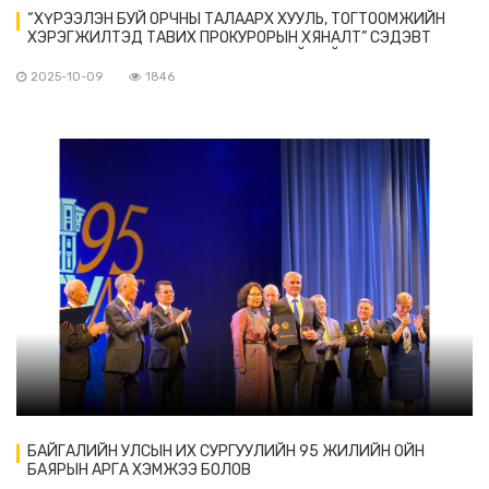
“ХҮРЭЭЛЭН БУЙ ОРЧНЫ ТАЛААРХ ХУУЛЬ, ТОГТООМЖИЙН
ХЭРЭГЖИЛТЭД ТАВИХ ПРОКУРОРЫН ХЯНАЛТ” СЭДЭВТ
МЭРГЭШҮҮЛЭХ СУРГАЛТЫН НЭЭЛТИЙН ҮЙЛ АЖИЛЛАГАА
БОЛОВ.
2025-10-09
1846
БАЙГАЛИЙН УЛСЫН ИХ СУРГУУЛИЙН 95 ЖИЛИЙН ОЙН
БАЯРЫН АРГА ХЭМЖЭЭ БОЛОВ