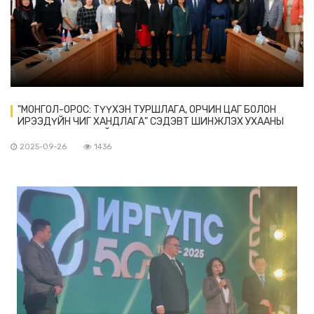
"МОНГОЛ-ОРОС: ТҮҮХЭН ТУРШЛАГА, ОРЧИН ЦАГ БОЛОН
ИРЭЭДҮЙН ЧИГ ХАНДЛАГА" СЭДЭВТ ШИНЖЛЭХ УХААНЫ
ХУРАЛ ЗОХИОН БАЙГУУЛАГДАВ.
2025-09-26
1436