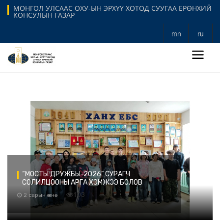
МОНГОЛ УЛСААС ОХУ-ЫН ЭРХҮҮ ХОТОД СУУГАА ЕРӨНХИЙ
КОНСУЛЫН ГАЗАР
mn
ru
“МОСТЫ ДРУЖБЫ-2026” СУРАГЧ
СОЛИЛЦООНЫ АРГА ХЭМЖЭЭ БОЛОВ
103
2 сарын өмнө