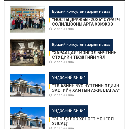
Ерөнхий консулын газрын мэдээ
“МОСТЫ ДРУЖБЫ-2026” СУРАГЧ
СОЛИЛЦООНЫ АРГА ХЭМЖЭЭ
БОЛОВ
2 сарын өмнө
Ерөнхий консулын газрын мэдээ
“ХАРААЦАЙ” МОНГОЛ БИЧГИЙН
СТУДИЙН ТӨГСӨЛТИЙН ҮЙЛ
АЖИЛЛАГАА БОЛОВ.
2 сарын өмнө
ҮНДЭСНИЙ БИЧИГ
“ТӨВ АЗИЙН БҮС НУТГИЙН ЭДИЙН
ЗАСГИЙН ХАМТЫН АЖИЛЛАГАА”
ХӨТӨЛБӨРИЙН УУЛЗАЛТ БОЛЖ
2 сарын өмнө
БАЙНА.
ҮНДЭСНИЙ БИЧИГ
“ЭНЭ ДОЛОО ХОНОГТ МОНГОЛ
УЛСАД”
2 сарын өмнө