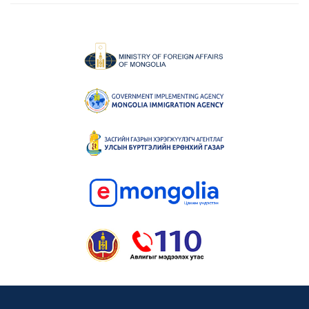
ҮНДЭСНИЙ БИЧИГ ҮСГИЙН
БАЯРЫН ӨДӨРТ УРЬЖ БАЙНА.
3 сарын өмнө